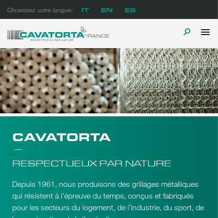
Skip
IT
EN
ES
Choisissez votre langue:
to
content
P
TOGGLE
Cavatorta France
A prova di tempo
M
SEARCH
CAVATORTA
RESPECTUEUX PAR NATURE
Depuis 1961, nous produisons des grillages métalliques
qui résistent à l’épreuve du temps, conçus et fabriqués
pour les secteurs du logement, de l’industrie, du sport, de