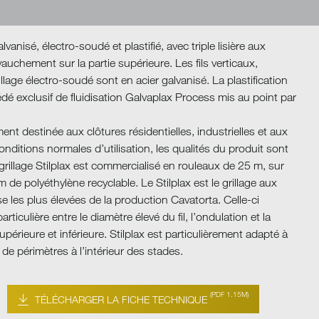
galvanisé, électro-soudé et plastifié, avec triple lisière aux
auchement sur la partie supérieure. Les fils verticaux,
illage électro-soudé sont en acier galvanisé. La plastification
é exclusif de fluidisation Galvaplax Process mis au point par
ment destinée aux clôtures résidentielles, industrielles et aux
onditions normales d’utilisation, les qualités du produit sont
grillage Stilplax est commercialisé en rouleaux de 25 m, sur
m de polyéthylène recyclable. Le Stilplax est le grillage aux
e les plus élevées de la production Cavatorta. Celle-ci
ticulière entre le diamètre élevé du fil, l’ondulation et la
 supérieure et inférieure. Stilplax est particulièrement adapté à
 de périmètres à l’intérieur des stades.
(PDF 1.15M)
TÉLÉCHARGER LA FICHE TECHNIQUE