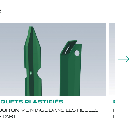
e
IQUETS PLASTIFIÉS
POTEA
OUR UN MONTAGE DANS LES RÈGLES
POUR U
 L'ART
DE L'AR