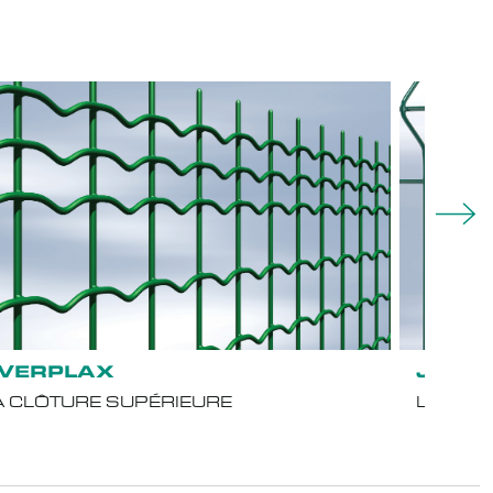
VERPLAX
JARD
A CLÔTURE SUPÉRIEURE
LE PAN