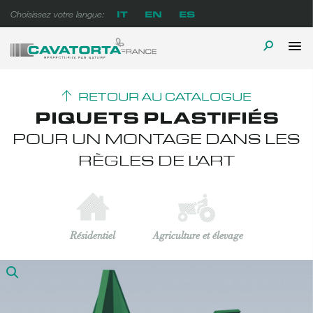
Skip
IT
EN
ES
Choisissez votre langue:
to
content
P
TOGGLE
Cavatorta France
A prova di tempo
M
SEARCH
RETOUR AU CATALOGUE
PIQUETS PLASTIFIÉS
POUR UN MONTAGE DANS LES
RÈGLES DE L'ART
Résidentiel
Agriculture et élevage