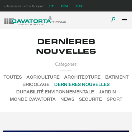
Skip
IT
EN
ES
Choisissez votre langue:
to
content
P
TOGGLE
Cavatorta France
A prova di tempo
M
SEARCH
DERNÌERES
NOUVELLES
Categories
TOUTES
AGRICULTURE
ARCHITECTURE
BÂTIMENT
BRICOLAGE
DERNÌERES NOUVELLES
DURABILITÉ ENVIRONNEMENTALE
JARDIN
MONDE CAVATORTA
NEWS
SÉCURITÉ
SPORT