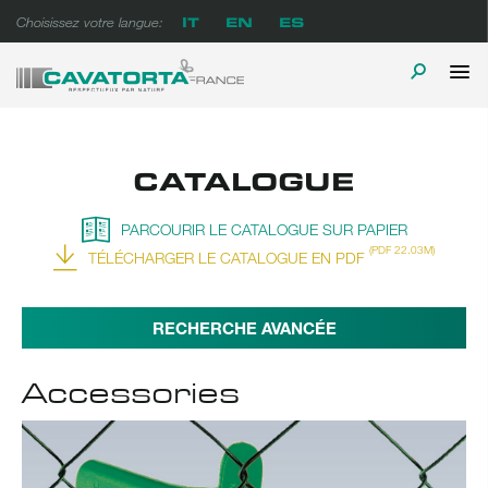
Skip
IT
EN
ES
Choisissez votre langue:
to
content
P
TOGGLE
Cavatorta France
A prova di tempo
M
SEARCH
CATALOGUE
PARCOURIR LE CATALOGUE SUR PAPIER
(PDF 22.03M)
TÉLÉCHARGER LE CATALOGUE EN PDF
RECHERCHE AVANCÉE
Accessories