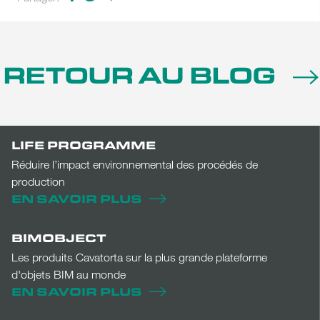
to
to
to
share
share
share
on
on
on
Facebook
Twitter
Pinterest
RETOUR AU BLOG
(Opens
(Opens
(Opens
in
in
in
new
new
new
window)
window)
window)
LIFE PROGRAMME
Réduire l’impact environnemental des procédés de
production
EN SAVOIR PLUS
BIMOBJECT
Les produits Cavatorta sur la plus grande plateforme
d'objets BIM au monde
EN SAVOIR PLUS