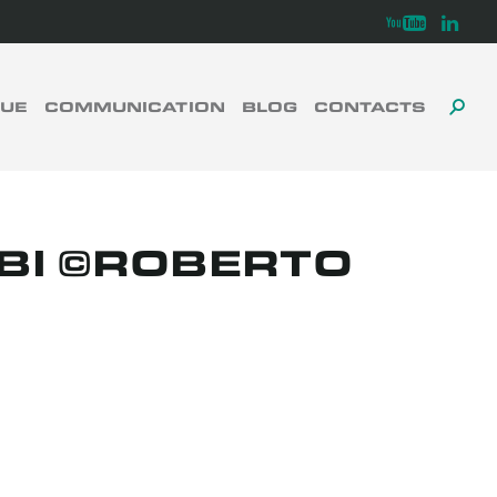
Youtube
Linkedi
GUE
COMMUNICATION
BLOG
CONTACTS
TOG
TO
FERMER
SE
SEA
BI ©ROBERTO