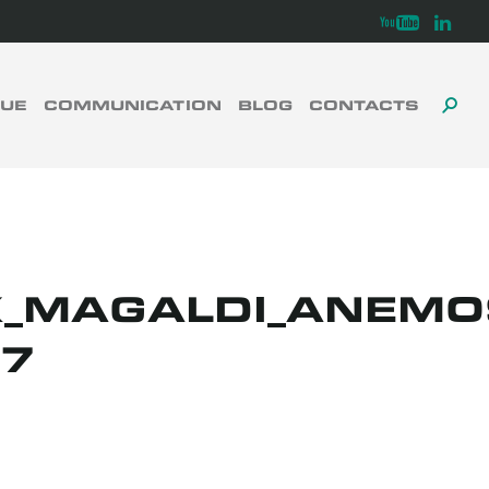
Youtube
Linkedi
GUE
COMMUNICATION
BLOG
CONTACTS
TOG
TO
FERMER
SE
SEA
X_MAGALDI_ANEMO
_7