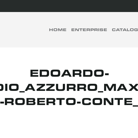
rch
HOME
ENTERPRISE
CATALO
RECHERCHER
EDOARDO-
DIO_AZZURRO_MA
-ROBERTO-CONTE