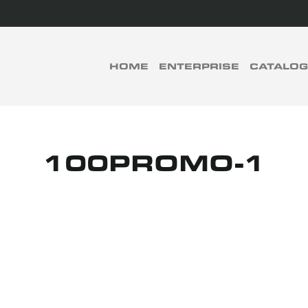
rch
HOME
ENTERPRISE
CATALO
RECHERCHER
100PROMO-1