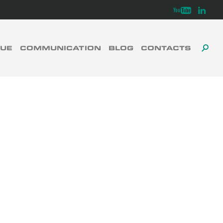
Youtube
Linkedi
GUE
COMMUNICATION
BLOG
CONTACTS
TOG
TO
FERMER
SE
SEA