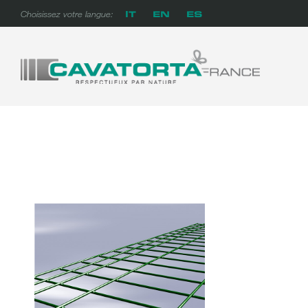
Skip
IT
EN
ES
Choisissez votre langue:
to
content
Sea
for:
Cavatorta France
A prova di tempo