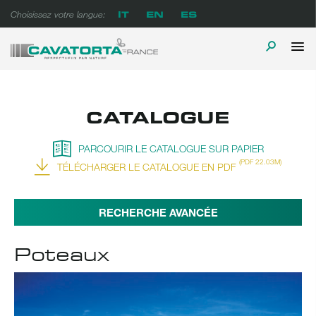
Skip
IT
EN
ES
Choisissez votre langue:
to
content
P
TOGGLE
Cavatorta France
A prova di tempo
M
SEARCH
CATALOGUE
PARCOURIR LE CATALOGUE SUR PAPIER
(PDF 22.03M)
TÉLÉCHARGER LE CATALOGUE EN PDF
RECHERCHE AVANCÉE
Poteaux